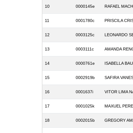
10
0000145e
RAFAEL MACH
11
0001780c
PRISCILA CR
12
0003125c
LEONARDO S
13
0003111c
AMANDA REN
14
0000761e
ISABELLA BA
15
0002919b
SAFIRA VANE
16
0001637i
VITOR LIMA N
17
0001025k
MAXUEL PERE
18
0002015b
GREGORY AM